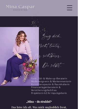
Zeig dich.
Nicht lauter.
Nur sichtbarer.
Du selbst.
Farb-, Stil- & Make-up-Beraterin
Modedesignerin & Markenmentorin
Kunsttherapeutin & Raumhalterin
Finanzanlagenberaterin &
Versicherungsfachfrau
Projektorin 6/2 & Impulsgeberin
„Mina – du strahlst!“
Das höre ich oft. Was mich unglaublich freut,