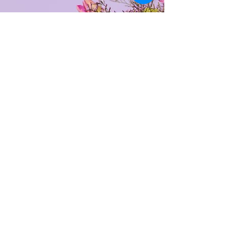
Geboren 1989, aufgewachsen in
Nürnberg, gelebt in Sigmaringen,
Würzburg und seit über 10 Jahren in
Weilheim/Oberbayern
Liebt es zu reisen, neue Kulturen zu
entdecken und genauso das Sitzen in
Cafés, still beobachtend, genießend
Am liebsten am und auf dem See oder
mit Kaffee in der Sonne
Liebt Blumen über alles und den Blick
für das Schönes
Skandinavisches Design, Ästhetik, klare
Linien & softe Farben sind meine
Sprache
Kreativität ist für mich Meditation – seit
Kindheitstagen mein sicherer Raum
Projektorin 6/2, selbstprojizierend – mit