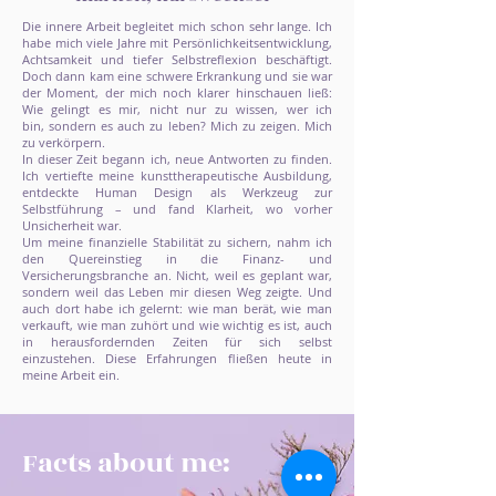
Die innere Arbeit begleitet mich schon sehr lange. Ich
habe mich viele Jahre mit Persönlichkeitsentwicklung,
Achtsamkeit und tiefer Selbstreflexion beschäftigt.
Doch dann kam eine schwere Erkrankung und sie war
der Moment, der mich noch klarer hinschauen ließ:
Wie gelingt es mir, nicht nur zu wissen, wer ich
bin,
sondern es auch zu leben? Mich zu zeigen. Mich
zu verkörpern.
In dieser Zeit begann ich, neue Antworten zu finden.
Ich vertiefte meine kunsttherapeutische Ausbildung,
entdeckte Human Design als Werkzeug zur
Selbstführung – und fand Klarheit, wo vorher
Unsicherheit war.
Um meine finanzielle Stabilität zu sichern, nahm ich
den Quereinstieg in die Finanz- und
Versicherungsbranche an. Nicht, weil es geplant war,
sondern weil das Leben mir diesen Weg zeigte. Und
auch dort habe ich gelernt: wie man berät, wie man
verkauft, wie man zuhört und wie wichtig es ist, auch
in herausfordernden Zeiten für sich selbst
einzustehen. Diese Erfahrungen fließen heute in
meine Arbeit ein.
Facts about me: