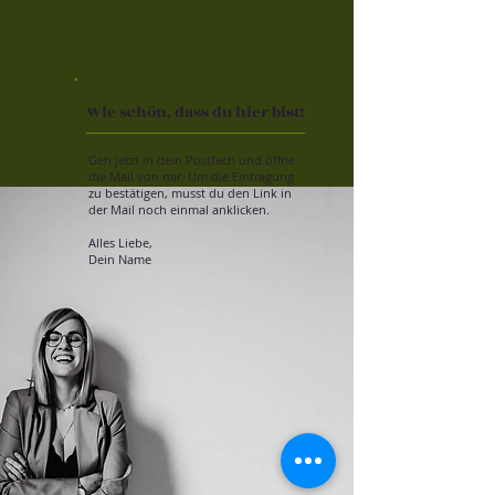
Wie schön, dass du hier bist!
Geh jetzt in dein Postfach und öffne
die Mail von mir. Um die Eintragung
zu bestätigen, musst du den Link in
der Mail noch einmal anklicken.
Alles Liebe,
Dein Name